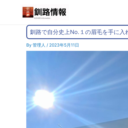
内
容
を
ス
キ
釧路で自分史上No.１の眉毛を手に
ッ
プ
By
管理人
/
2023年5月11日