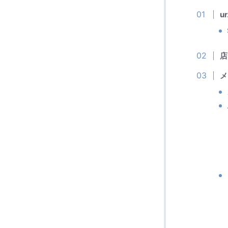
u
店
メ