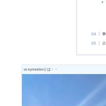
学
店
ur.eyesalonとは・・