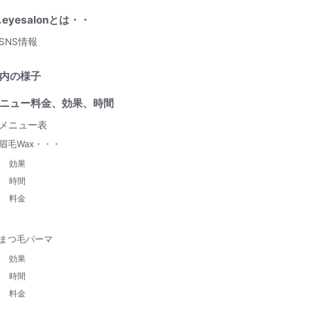
r.eyesalonとは・・
SNS情報
内の様子
ニュー料金、効果、時間
メニュー表
眉毛Wax・・・
効果
時間
料金
まつ毛パーマ
効果
時間
料金