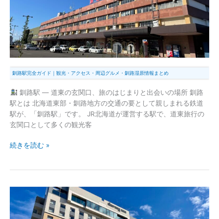
観
光・
ア
ク
セ
ス・
釧路駅完全ガイド｜観光・アクセス・周辺グルメ・釧路湿原情報まとめ
周
辺
釧路駅 — 道東の玄関口、旅のはじまりと出会いの場所 釧路
グ
駅とは 北海道東部・釧路地方の交通の要として親しまれる鉄道
ル
駅が、「釧路駅」です。 JR北海道が運営する駅で、道東旅行の
メ・
玄関口として多くの観光客
釧
路
続きを読む »
湿
原
情
報
釧
ま
路
と
の
め