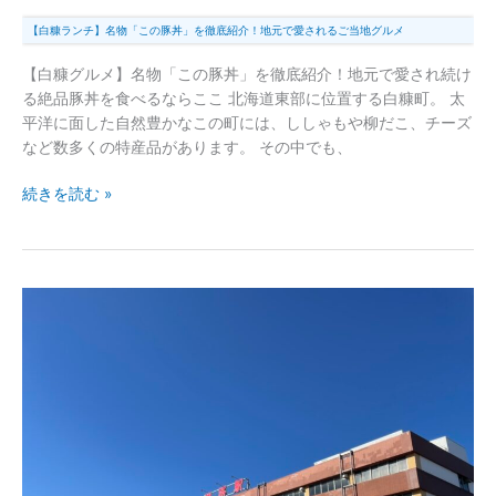
地
【白糠ランチ】名物「この豚丼」を徹底紹介！地元で愛されるご当地グルメ
グ
ル
【白糠グルメ】名物「この豚丼」を徹底紹介！地元で愛され続け
メ
る絶品豚丼を食べるならここ 北海道東部に位置する白糠町。 太
平洋に面した自然豊かなこの町には、ししゃもや柳だこ、チーズ
など数多くの特産品があります。 その中でも、
続きを読む »
釧
路
駅
完
全
ガ
イ
ド
｜