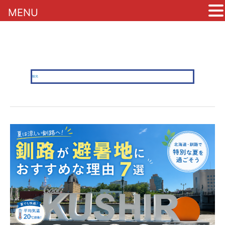
MENU
内
容
を
観光
ス
キ
ッ
プ
【2026
年
版】
夏
は
釧
路
へ
避