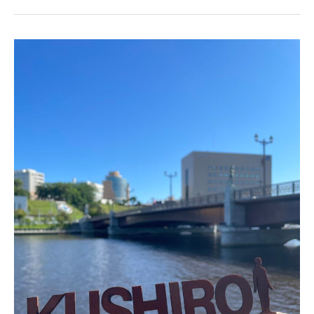
湯
ド
ー
北
ミ
海
ー
道
イ
の
ン
釧
PREMIUM
路
釧
っ
路」
て
こ
ん
な
と
こ
ろ