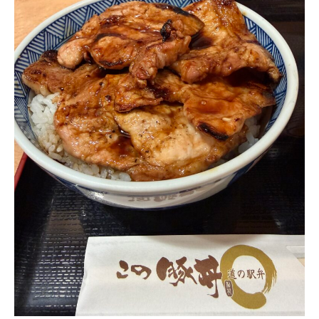
名
理
物
由
「こ
を
の
徹
豚
底
丼」
解
を
説
徹
底
紹
介！
地
元
で
愛
さ
れ
る
ご
当