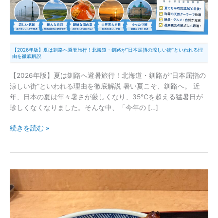
暑
旅
行！
北
海
【2026年版】夏は釧路へ避暑旅行！北海道・釧路が“日本屈指の涼しい街”といわれる理
道・
由を徹底解説
釧
【2026年版】夏は釧路へ避暑旅行！北海道・釧路が“日本屈指の
路
涼しい街”といわれる理由を徹底解説 暑い夏こそ、釧路へ。 近
が“日
年、日本の夏は年々暑さが厳しくなり、35℃を超える猛暑日が
本
珍しくなくなりました。そんな中、「今年の […]
屈
指
続きを読む »
の
涼
し
い
【白
街”と
糠
い
ラ
わ
ン
れ
チ】
る