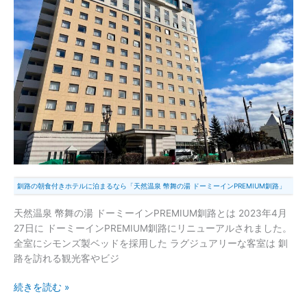
朝
食
付
き
ホ
テ
ル
に
泊
ま
る
な
釧路の朝食付きホテルに泊まるなら「天然温泉 幣舞の湯 ドーミーインPREMIUM釧路」
ら
「天
天然温泉 幣舞の湯 ドーミーインPREMIUM釧路とは 2023年4月
然
27日に ドーミーインPREMIUM釧路にリニューアルされました。
温
全室にシモンズ製ベッドを採用した ラグジュアリーな客室は 釧
泉
路を訪れる観光客やビジ
幣
舞
続きを読む »
の